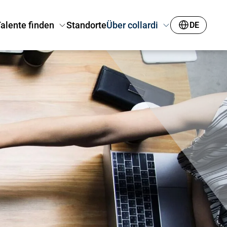
alente finden
Standorte
Über collardi
DE