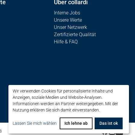
te
Über collardi
Interne Jobs
Unsere Werte
Unser Netzwerk
Zertifizierte Qualität
Hilfe & FAQ
Wir verwenden Cookies für personalisierte Inhalte und
Anzeigen, soziale Medien und Website-Analysen.
Informationen werden an Partner weitergegeben. Mit der
Nutzung erklären Sie sich damit einverstanden.
Lassen Sie mich wählen
Ich lehne ab
Das ist ok
B