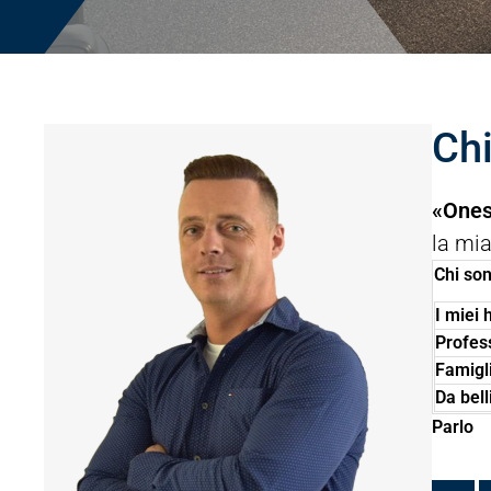
Ch
«Onest
la mia
Chi so
I miei 
Profes
Famigl
Da bell
Parlo
🇩🇪
🇬