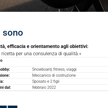
i sono
à, efficacia e orientamento agli obiettivi:
 ricetta per una consulenza di qualità.»
no
hobby:
Snowboard, fitness, viaggi
sione:
Meccanico di costruzione
ia:
Sposato e 2 figli
ini dal:
febbraio 2022
🇧
🇵🇱