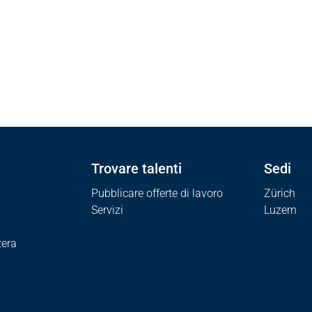
i i lavori
Candidarsi spontaneamente
Tutte le se
Trovare talenti
Sedi
Pubblicare offerte di lavoro
Zürich
Servizi
Luzern
zera