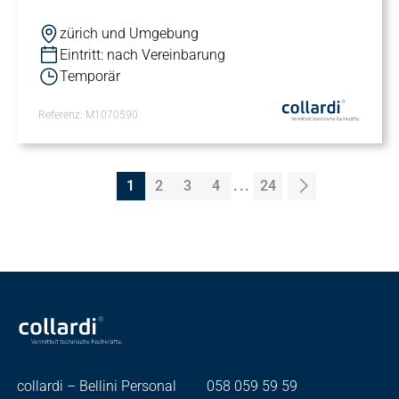
zürich und Umgebung
Eintritt: nach Vereinbarung
Temporär
Referenz: M1070590
1
2
3
4
...
24
Seite 1
Seite 2
Seite 3
Seite 4
Seite 24
Vorwärts
collardi – Bellini Personal
058 059 59 59