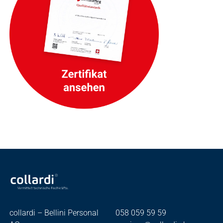
collardi – Bellini Personal
058 059 59 59